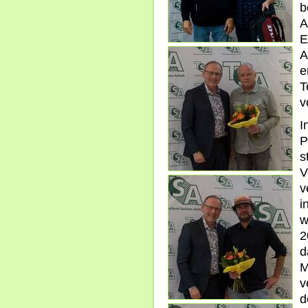
b
A
E
A
e
T
v
I
P
s
v
i
w
2
M
v
d