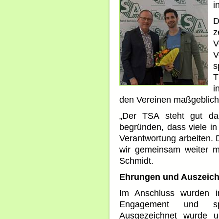
i
D
z
V
s
T
i
den Vereinen maßgeblich 
„Der TSA steht gut da
begründen, dass viele in
Verantwortung arbeiten. 
wir gemeinsam weiter m
Schmidt.
Ehrungen und Auszeic
Im Anschluss wurden i
Engagement und spor
Ausgezeichnet wurde u.