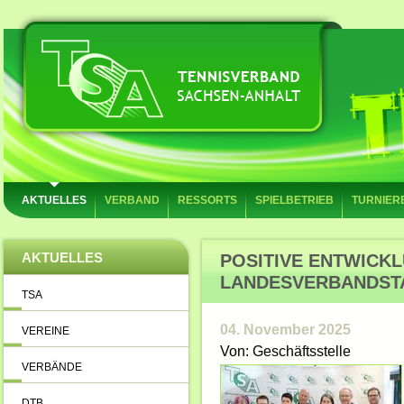
AKTUELLES
VERBAND
RESSORTS
SPIELBETRIEB
TURNIER
AKTUELLES
POSITIVE ENTWICKL
LANDESVERBANDST
TSA
04. November 2025
VEREINE
Von: Geschäftsstelle
VERBÄNDE
DTB