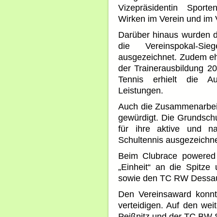
Vizepräsidentin Sporte
Wirken im Verein und im 
Darüber hinaus wurden 
die Vereinspokal-S
ausgezeichnet. Zudem eh
der Trainerausbildung 2
Tennis erhielt die A
Leistungen.
Auch die Zusammenarbei
gewürdigt. Die Grundsch
für ihre aktive und na
Schultennis ausgezeichne
Beim Clubrace powered
„Einheit“ an die Spitz
sowie den TC RW Dessau a
Den Vereinsaward konnt
verteidigen. Auf den wei
Peißnitz und der TC BW