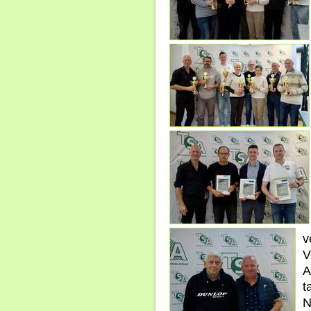
v
V
A
t
N