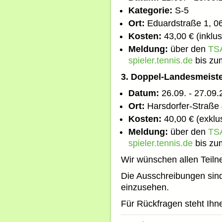
Kategorie:
S-5
Ort:
Eduardstraße 1, 
Kosten:
43,00 € (inklu
Meldung:
über den
TSA
spieler.tennis.de
bis zu
3. Doppel-Landesmeist
Datum:
26.09. - 27.09
Ort:
Harsdorfer-Straße
Kosten:
40,00 € (exklu
Meldung:
über den
TSA
spieler.tennis.de
bis zu
Wir wünschen allen Teilne
Die Ausschreibungen sin
einzusehen.
Für Rückfragen steht Ihne