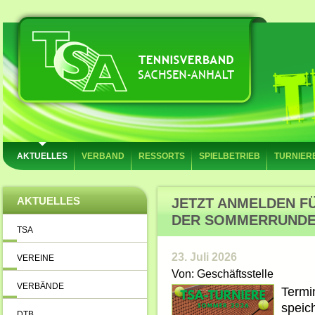
AKTUELLES
VERBAND
RESSORTS
SPIELBETRIEB
TURNIER
AKTUELLES
JETZT ANMELDEN FÜ
DER SOMMERRUNDE 
TSA
23. Juli 2026
VEREINE
Von: Geschäftsstelle
VERBÄNDE
Termi
speic
DTB