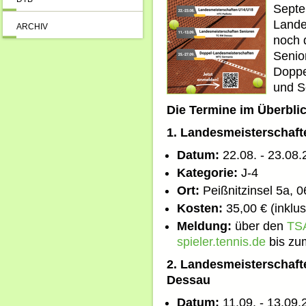
Septe
Lande
ARCHIV
noch 
Senio
Doppe
und S
Die Termine im Überblic
1. Landesmeisterschaft
Datum:
22.08. - 23.08
Kategorie:
J-4
Ort:
Peißnitzinsel 5a, 0
Kosten:
35,00 € (inklu
Meldung:
über den
TSA
spieler.tennis.de
bis zu
2. Landesmeisterschaft
Dessau
Datum:
11.09. - 13.09