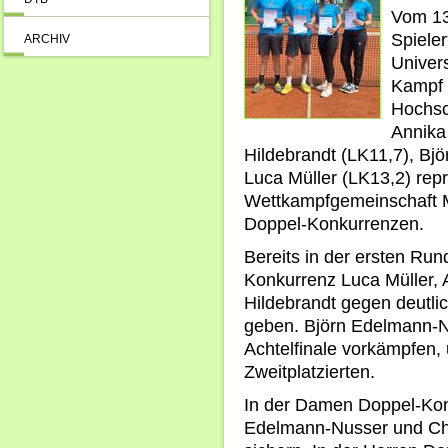
Vom 13.
Spiele
ARCHIV
Univer
Kampf 
Hochsc
Annika
Hildebrandt (LK11,7), Bj
Luca Müller (LK13,2) repr
Wettkampfgemeinschaft M
Doppel-Konkurrenzen.
Bereits in der ersten Run
Konkurrenz Luca Müller,
Hildebrandt gegen deutli
geben. Björn Edelmann-Nu
Achtelfinale vorkämpfen,
Zweitplatzierten.
In der Damen Doppel-Kon
Edelmann-Nusser und Chia