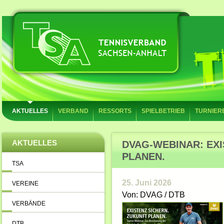
AKTUELLES
VERBAND
RESSORTS
SPIELBETRIEB
TURNIER
AKTUELLES
DVAG-WEBINAR: EXI
PLANEN.
TSA
25. Juni 2026
VEREINE
Von: DVAG / DTB
VERBÄNDE
DTB