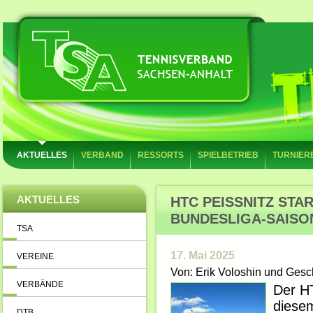
AKTUELLES
VERBAND
RESSORTS
SPIELBETRIEB
TURNIER
AKTUELLES
HTC PEISSNITZ START
UNDESLIGA-SAISON 
TSA
17. Mai 2025
VEREINE
Von: Erik Voloshin und Gesch
VERBÄNDE
Der HT
diesem
DTB