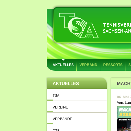
AKTUELLES
VERBAND
RESSORTS
S
AKTUELLES
MACHT
TSA
06. Mai 
Von: Lan
VEREINE
VERBÄNDE
DTB