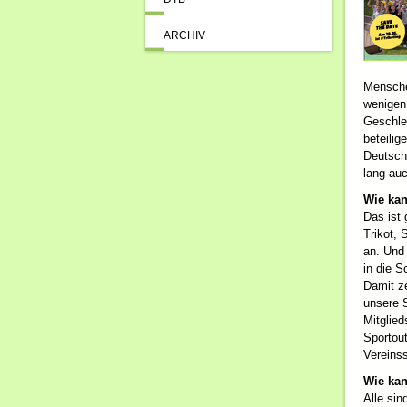
ARCHIV
Menschen
wenigen
Geschle
beteilig
Deutsch
lang auc
Wie ka
Das ist
Trikot, 
an. Und 
in die S
Damit z
unsere S
Mitglied
Sportout
Vereinss
Wie kan
Alle sin