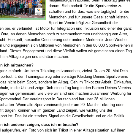
Mitgliedsorganisationen. Beim Trikottag geht es
darum, Sichtbarkeit für die Sportvereine zu
schaffen und für das, was sie tagtäglich für die
Menschen und für unsere Gesellschaft leisten.
Sport im Verein trägt zur Gesundheit der
 bei, er verbindet, ist Motor für Integration und Inklusion und einer der ganz
 Orte, an denen Menschen noch zusammenkommen unabhängig von Alter,
cht, Herkunft, sexueller Orientierung oder anderer Merkmale. Jede Woche
en und engagieren sich Millionen von Menschen in den 86.000 Sportvereinen i
land. Dieses Engagement und diese Vielfalt wollen wir gemeinsam einen Tag
h im Alltag zeigen und sichtbar machen.
nn ich mitmachen?
 ganz einfach: Um beim Trikottag mitzumachen, ziehst Du am 20. Mai Dein
Sportoutfit, den Trainingsanzug oder sonstige Kleidung Deines Sportvereins
das nicht beim Sport, sondern im Alltag. Geh im Trikot zur Arbeit, Einkaufen,
chule, in die Uni und zeige Dich einen Tag lang in den Farben Deines Vereins.
eigen wir gemeinsam, wie viele wir sind und machen zusammen Werbung für
portvereine! Der Vereinssport in Deutschland hat über 28 Millionen
schaften. Wenn alle Sportvereinsmitglieder am 20. Mai ihr Trikottag oder
fit tragen, können wir im ganzen Land zeigen, wie wichtig uns der
port ist. Das ist ein starkes Signal an die Gesellschaft und an die Politik.
n ich anderen zeigen, dass ich mitmache?
d aufgerufen, ein Foto von sich im Trikot in einer Alltagssituation auf ihren