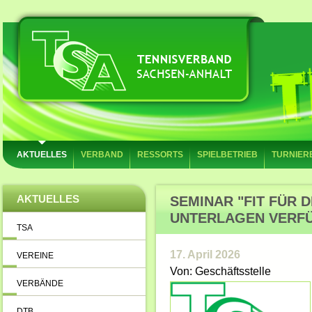
AKTUELLES
VERBAND
RESSORTS
SPIELBETRIEB
TURNIER
AKTUELLES
SEMINAR "FIT FÜR 
UNTERLAGEN VERF
TSA
17. April 2026
VEREINE
Von: Geschäftsstelle
VERBÄNDE
DTB