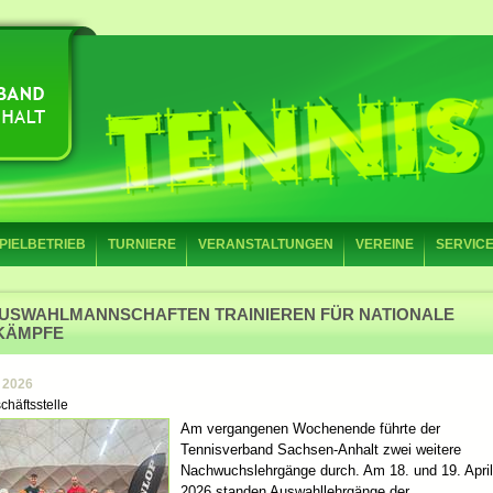
PIELBETRIEB
TURNIERE
VERANSTALTUNGEN
VEREINE
SERVIC
AUSWAHLMANNSCHAFTEN TRAINIEREN FÜR NATIONALE
KÄMPFE
l 2026
chäftsstelle
Am vergangenen Wochenende führte der
Tennisverband Sachsen-Anhalt zwei weitere
Nachwuchslehrgänge durch. Am 18. und 19. April
2026 standen Auswahllehrgänge der