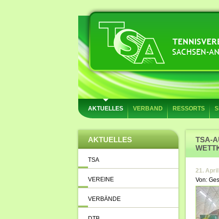
AKTUELLES
VERBAND
RESSORTS
S
AKTUELLES
TSA-
WETT
TSA
21. Apri
VEREINE
Von: Ges
VERBÄNDE
DTB