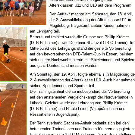
Altersklassen U11 und U10 auf dem Programm.
Den Auftakt machte am Samstag, den 18. April,
der 2. Auswahllehrgang der Altersklasse U11 in
Magdeburg. Insgesamt sieben Kinder nahmen
am Lehrgang teil.
Betreut und trainiert wurde die Gruppe von Phillip Krömer
(DTB B-Trainer) sowie Dobromir Shatov (DTB C-Trainer). Im
Mittelpunkt des Lehrgangs stand die gezielte Vorbereitung
auf den bevorstehenden DTB-Talent-Cup in Essen, bei dem
sich unsere Nachwuchstalente mit Spielerinnen und Spieler
aus ganz Deutschland messen werden.
Am Sonntag, den 19. April, folgte ebenfalls in Magdeburg de
2. Auswahllehrgang der Altersklasse U10. Auch hier nahmen
sieben Sportlerinnen und Sportler teil.
Die Trainingseinheit diente insbesondere der Vorbereitung
auf den anstehenden Vergleichskampf der Nordverbände in
Lübeck. Geleitet wurde der Lehrgang von Phillip Krömer
(DTB B-Trainer) und Nicole Leider (Vizepräsidentin und
Ressortleiterin Jugendsport).
Der Tennisverband Sachsen-Anhalt bedankt sich bei den
betreuenden Trainerinnen und Trainern für ihren engagierten
Einsatz sowie beim 1. TC Magdeburg für die Bereitstellung