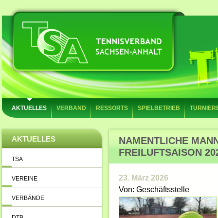
AKTUELLES
VERBAND
RESSORTS
SPIELBETRIEB
TURNIER
AKTUELLES
NAMENTLICHE MAN
FREILUFTSAISON 20
TSA
23. März 2026
VEREINE
Von: Geschäftsstelle
VERBÄNDE
DTB