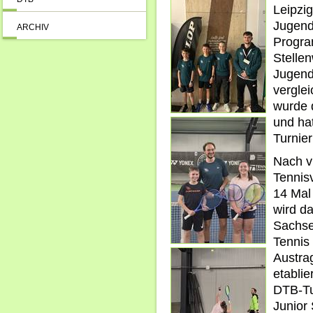
Leipzi
Jugend
ARCHIV
Progra
Stelle
Jugendt
verglei
wurde 
und hat
Turnier
Nach v
Tennis
14 Mal 
wird da
Sachse
Tennis
Austra
etablie
DTB-Tu
Junior