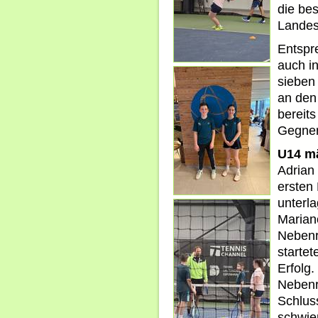
die be
Landes
Entspr
auch i
sieben
an den 
bereits
Gegner
U14 mä
Adrian 
ersten
unterl
Mariano
Nebenr
startet
Erfolg
Nebenr
Schluss
schwie