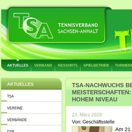
AKTUELLES
VERBAND
RESSORTS
SPIELBETRIEB
TURNIER
AKTUELLES
TSA-NACHWUCHS B
MEISTERSCHAFTEN:
TSA
HOHEM NIVEAU
VEREINE
23. März 2026
VERBÄNDE
Von: Geschäftsstelle
Am 21.
DTB