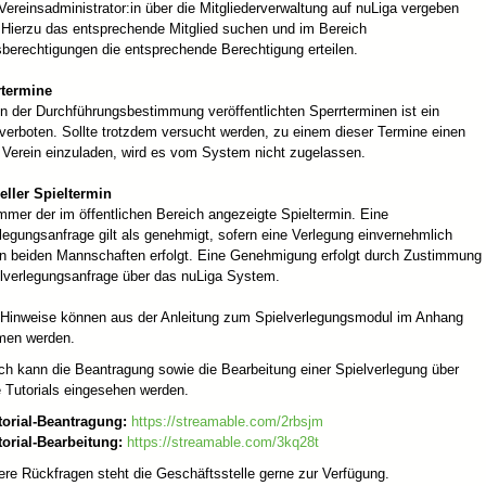
Vereinsadministrator:in über die Mitgliederverwaltung auf nuLiga vergeben
 Hierzu das entsprechende Mitglied suchen und im Bereich
berechtigungen die entsprechende Berechtigung erteilen.
rtermine
n der Durchführungsbestimmung veröffentlichten Sperrterminen ist ein
verboten. Sollte trotzdem versucht werden, zu einem dieser Termine einen
 Verein einzuladen, wird es vom System nicht zugelassen.
ieller Spieltermin
immer der im öffentlichen Bereich angezeigte Spieltermin. Eine
legungsanfrage gilt als genehmigt, sofern eine Verlegung einvernehmlich
n beiden Mannschaften erfolgt. Eine Genehmigung erfolgt durch Zustimmung
elverlegungsanfrage über das nuLiga System.
 Hinweise können aus der Anleitung zum Spielverlegungsmodul im Anhang
men werden.
ch kann die Beantragung sowie die Bearbeitung einer Spielverlegung über
 Tutorials eingesehen werden.
torial-Beantragung:
https://streamable.com/2rbsjm
torial-Bearbeitung:
https://streamable.com/3kq28t
ere Rückfragen steht die Geschäftsstelle gerne zur Verfügung.