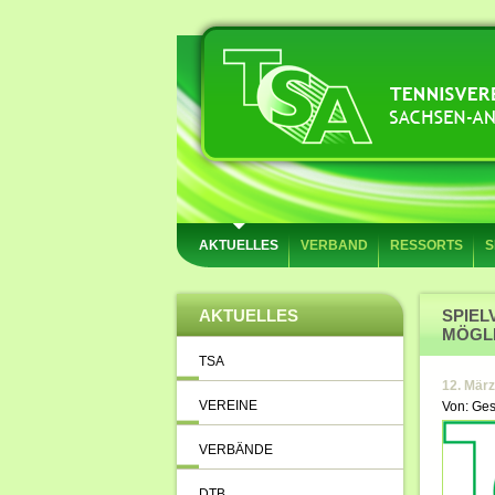
AKTUELLES
VERBAND
RESSORTS
S
AKTUELLES
SPIEL
MÖGL
TSA
12. Mär
VEREINE
Von: Ges
VERBÄNDE
DTB