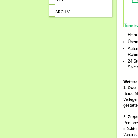
ARCHIV
Heim-
Überm
Autom
Rahme
24 St
Spiel
Weitere
1. Zwei
Beide M
Verlegen
gestatte
2. Zug
Personen
möchten
Vereins