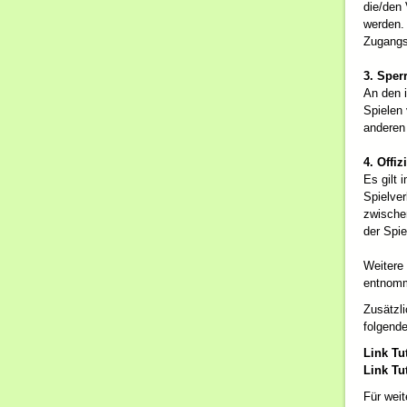
die/den 
werden.
Zugangs
3. Sper
An den i
Spielen 
anderen
4. Offiz
Es gilt 
Spielver
zwische
der Spi
Weitere
entnom
Zusätzli
folgende
Link Tu
Link Tu
Für weit