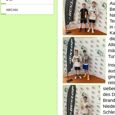
Au
Be
ARCHIV
Na
Te
in
Ka
di
Alt
män
Tur
Ins
au
gin
rei
siebe
des D
Brand
Niede
Schle