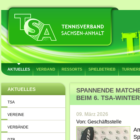
AKTUELLES
VERBAND
RESSORTS
SPIELBETRIEB
TURNIER
AKTUELLES
SPANNENDE MATCHE
BEIM 6. TSA-WINTE
TSA
09. März 2026
VEREINE
Von: Geschäftsstelle
VERBÄNDE
Am
Sp
DTB