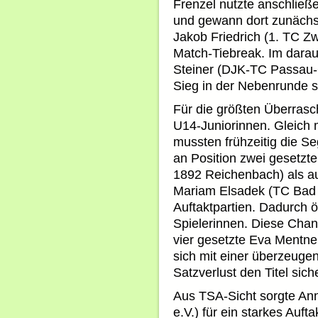
Frenzel nutzte anschlie
und gewann dort zunächs
Jakob Friedrich (1. TC Zw
Match-Tiebreak. Im darau
Steiner (DJK-TC Passau-
Sieg in der Nebenrunde s
Für die größten Überrasc
U14-Juniorinnen. Gleich 
mussten frühzeitig die Se
an Position zwei gesetzt
1892 Reichenbach) als au
Mariam Elsadek (TC Bad W
Auftaktpartien. Dadurch ö
Spielerinnen. Diese Chanc
vier gesetzte Eva Mentne
sich mit einer überzeuge
Satzverlust den Titel sich
Aus TSA-Sicht sorgte Ann
e.V.) für ein starkes Auft