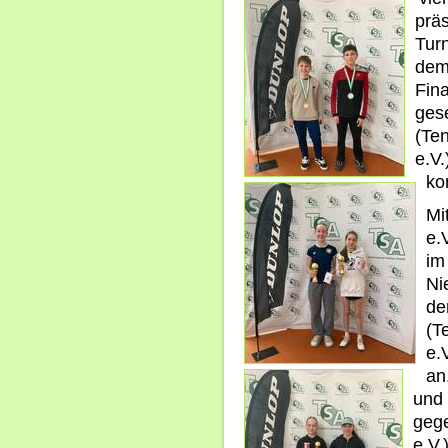
prä
Turn
dem
Fina
ges
(Te
e.V.
ko
Mi
e.
im
Ni
de
(T
e.
an
und 
gege
e.V.