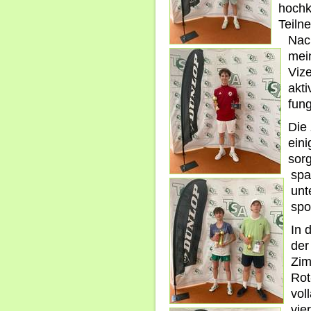
hochk
Teilne
Nac
mein
Viz
akti
fung
Die
ein
sorg
spa
unt
spo
In 
der
Zim
Rot
vol
vie