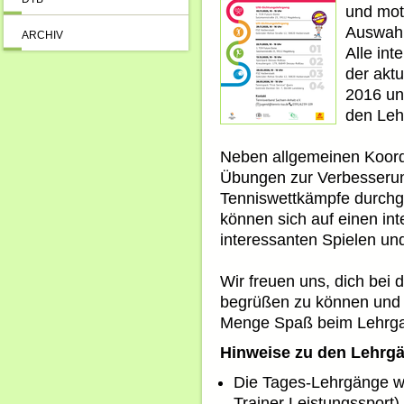
und moti
Auswahl
ARCHIV
Alle int
der aktu
2016 un
den Leh
Neben allgemeinen Koordi
Übungen zur Verbesserun
Tenniswettkämpfe durchge
können sich auf einen in
interessanten Spielen und
Wir freuen uns, dich bei 
begrüßen zu können und w
Menge Spaß beim Lehrg
Hinweise zu den Lehrg
Die Tages-Lehrgänge w
Trainer Leistungssport