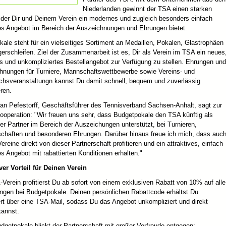
Niederlanden gewinnt der TSA einen starken
, der Dir und Deinem Verein ein modernes und zugleich besonders einfach
es Angebot im Bereich der Auszeichnungen und Ehrungen bietet.
ale steht für ein vielseitiges Sortiment an Medaillen, Pokalen, Glastrophäen
erschleifen. Ziel der Zusammenarbeit ist es, Dir als Verein im TSA ein neues
es und unkompliziertes Bestellangebot zur Verfügung zu stellen. Ehrungen und
hnungen für Turniere, Mannschaftswettbewerbe sowie Vereins- und
hsveranstaltungn kannst Du damit schnell, bequem und zuverlässig
eren.
ian Pefestorff, Geschäftsführer des Tennisverband Sachsen-Anhalt, sagt zur
ooperation: "Wir freuen uns sehr, dass Budgetpokale den TSA künftig als
er Partner im Bereich der Auszeichungen unterstützt, bei Turnieren,
schaften und besonderen Ehrungen. Darüber hinaus freue ich mich, dass auc
ereine direkt von dieser Partnerschaft profitieren und ein attraktives, einfach
s Angebot mit rabattierten Konditionen erhalten."
ver Vorteil für Deinen Verein
Verein profitierst Du ab sofort von einem exklusiven Rabatt von 10% auf alle
ungen bei Budgetpokale. Deinen persönlichen Rabattcode erhältst Du
rt über eine TSA-Mail, sodass Du das Angebot unkompliziert und direkt
kannst.
getpokale blickt der Partnerschaft mit großer Vorfreude entgegen: