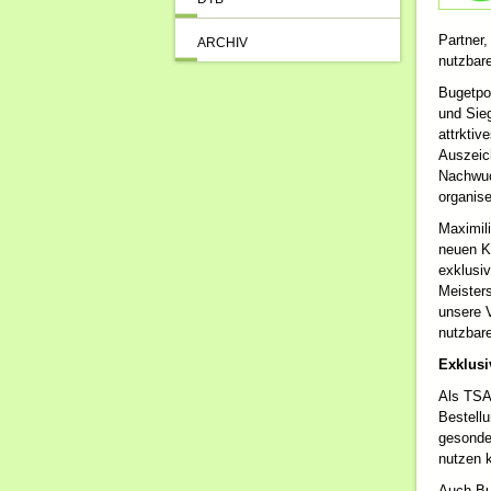
Partner
ARCHIV
nutzbar
Bugetpok
und Sieg
attrktiv
Auszeic
Nachwuc
organis
Maximil
neuen K
exklusiv
Meister
unsere V
nutzbare
Exklusi
Als TSA-
Bestell
gesonde
nutzen 
Auch Bud