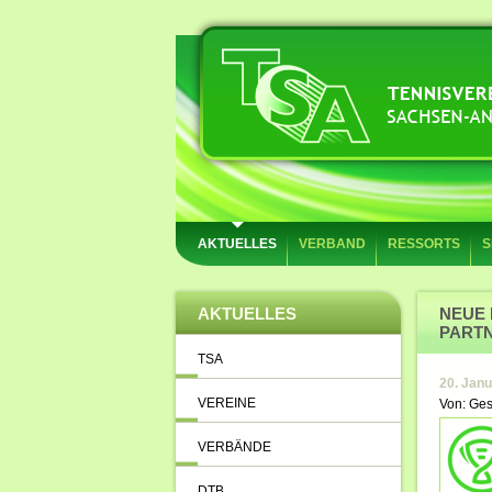
AKTUELLES
VERBAND
RESSORTS
S
AKTUELLES
NEUE 
PARTN
TSA
20. Jan
VEREINE
Von: Ges
VERBÄNDE
DTB