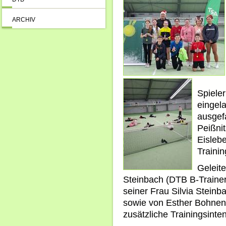
ARCHIV
Spiele
eingel
ausgef
Peißnit
Eislebe
Traini
Geleit
Steinbach (DTB B-Trainer
seiner Frau Silvia Steinba
sowie von Esther Bohnenst
zusätzliche Trainingsinten