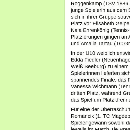
Roggenkamp (TSV 1886 M
junge Spielerin aus dem 
sich in ihrer Gruppe sou
Platz vor Elisabeth Geip
Nala Ehrenkönig (Tennis-
Platzierungen gingen an 
und Amalia Tartau (TC G
In der U10 weiblich entwi
Edda Fiedler (Neuenhagen
Weiß Seeburg) zu einem 
Spielerinnen lieferten si
spannendes Finale, das Fie
Vanessa Wichmann (Tenni
dritten Platz, während 
das Spiel um Platz drei n
Für eine der Überraschun
Romancik (1. TC Magdebu
Spieler gewann sowohl das
jeweils im Match-Tie-Bre