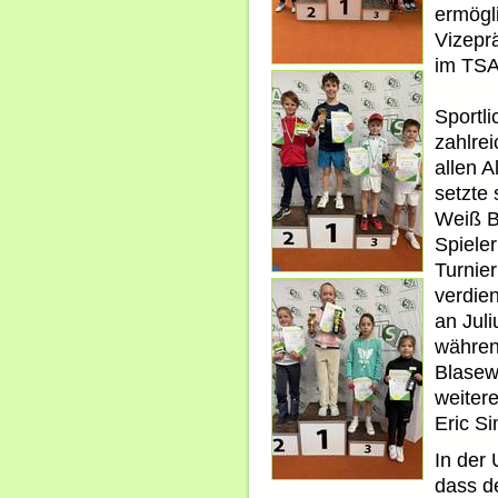
ermögli
Vizeprä
im TSA
Sportl
zahlre
allen A
setzte
Weiß B
Spiele
Turnier
verdien
an Jul
währen
Blasewi
weitere
Eric S
In der 
dass de