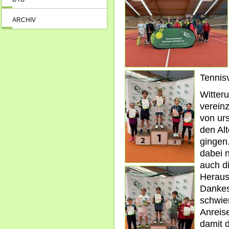
ARCHIV
Tennis
Witter
vereinz
von ur
den Al
gingen
dabei n
auch d
Heraus
Dankesc
schwie
Anreis
damit 