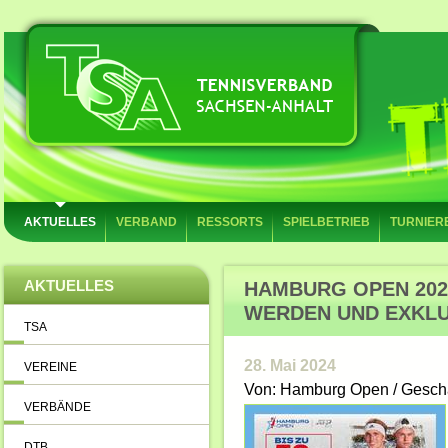
AKTUELLES
VERBAND
RESSORTS
SPIELBETRIEB
TURNIER
AKTUELLES
HAMBURG OPEN 202
WERDEN UND EXKLUS
TSA
28. Mai 2024
VEREINE
Von: Hamburg Open / Geschä
VERBÄNDE
DTB