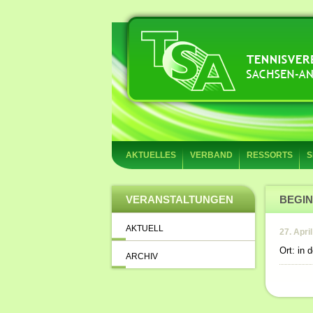
AKTUELLES
VERBAND
RESSORTS
S
VERANSTALTUNGEN
BEGIN
AKTUELL
27. Apri
Ort: in 
ARCHIV