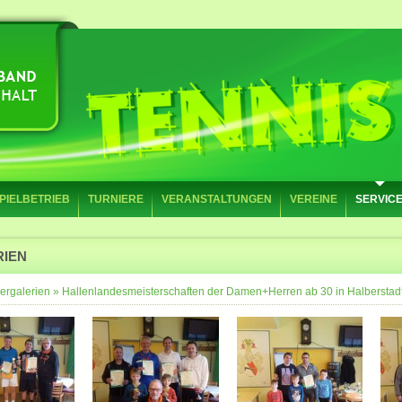
PIELBETRIEB
TURNIERE
VERANSTALTUNGEN
VEREINE
SERVIC
RIEN
ergalerien
»
Hallenlandesmeisterschaften der Damen+Herren ab 30 in Halberstad