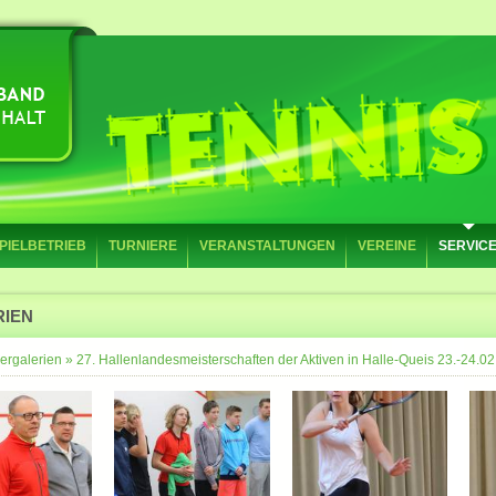
PIELBETRIEB
TURNIERE
VERANSTALTUNGEN
VEREINE
SERVIC
RIEN
ergalerien
»
27. Hallenlandesmeisterschaften der Aktiven in Halle-Queis 23.-24.02