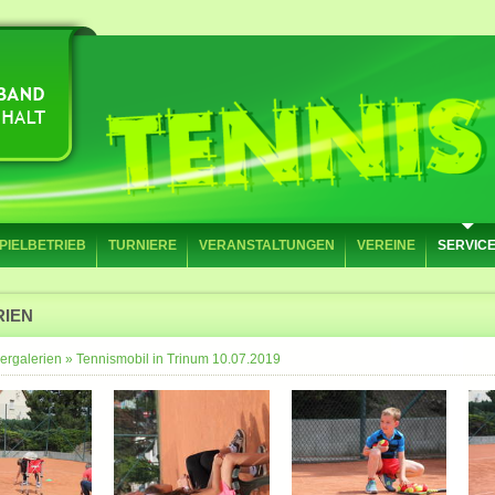
PIELBETRIEB
TURNIERE
VERANSTALTUNGEN
VEREINE
SERVIC
RIEN
ergalerien
»
Tennismobil in Trinum 10.07.2019