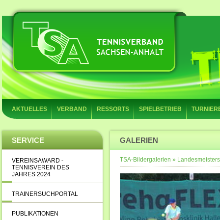
AKTUELLES
VERBAND
RESSORTS
SPIELBETRIEB
TURNIER
SERVICE
GALERIEN
TSA-Bildergalerien
»
Landesmeisters
VEREINSAWARD -
TENNISVEREIN DES
JAHRES 2024
TRAINERSUCHPORTAL
PUBLIKATIONEN