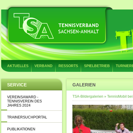
AKTUELLES
VERBAND
RESSORTS
SPIELBETRIEB
TURNIER
SERVICE
GALERIEN
TSA-Bildergalerien
»
TennisMobil bei
VEREINSAWARD -
TENNISVEREIN DES
JAHRES 2024
TRAINERSUCHPORTAL
PUBLIKATIONEN