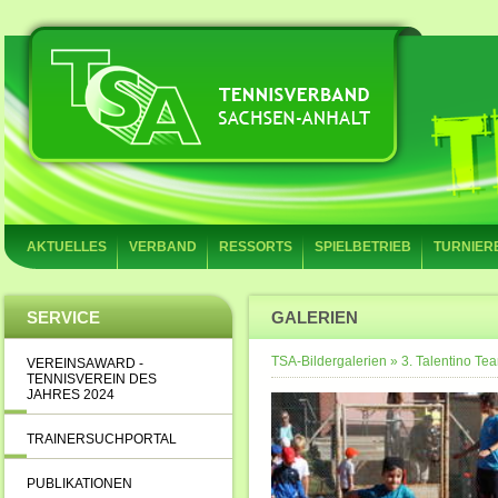
AKTUELLES
VERBAND
RESSORTS
SPIELBETRIEB
TURNIER
SERVICE
GALERIEN
TSA-Bildergalerien
»
3. Talentino T
VEREINSAWARD -
TENNISVEREIN DES
JAHRES 2024
TRAINERSUCHPORTAL
PUBLIKATIONEN