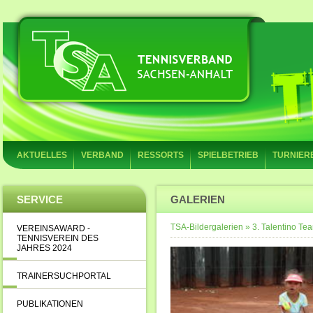
AKTUELLES
VERBAND
RESSORTS
SPIELBETRIEB
TURNIER
SERVICE
GALERIEN
TSA-Bildergalerien
»
3. Talentino T
VEREINSAWARD -
TENNISVEREIN DES
JAHRES 2024
TRAINERSUCHPORTAL
PUBLIKATIONEN