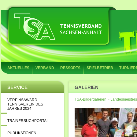
AKTUELLES
VERBAND
RESSORTS
SPIELBETRIEB
TURNIER
SERVICE
GALERIEN
TSA-Bildergalerien
»
Landesmeisters
VEREINSAWARD -
TENNISVEREIN DES
JAHRES 2024
TRAINERSUCHPORTAL
PUBLIKATIONEN