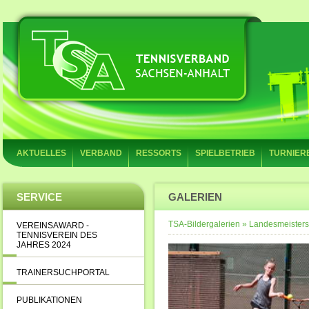
AKTUELLES
VERBAND
RESSORTS
SPIELBETRIEB
TURNIER
SERVICE
GALERIEN
TSA-Bildergalerien
»
Landesmeisters
VEREINSAWARD -
TENNISVEREIN DES
JAHRES 2024
TRAINERSUCHPORTAL
PUBLIKATIONEN