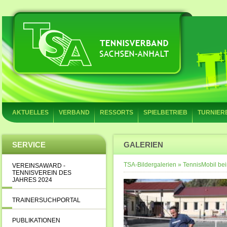
AKTUELLES
VERBAND
RESSORTS
SPIELBETRIEB
TURNIER
SERVICE
GALERIEN
TSA-Bildergalerien
»
TennisMobil be
VEREINSAWARD -
TENNISVEREIN DES
JAHRES 2024
TRAINERSUCHPORTAL
PUBLIKATIONEN