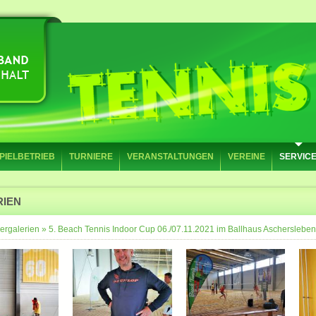
PIELBETRIEB
TURNIERE
VERANSTALTUNGEN
VEREINE
SERVIC
RIEN
ergalerien
»
5. Beach Tennis Indoor Cup 06./07.11.2021 im Ballhaus Aschersleben