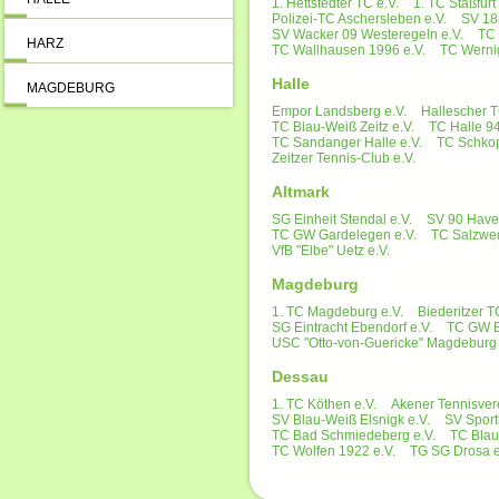
1. Hettstedter TC e.V.
1. TC Staßfurt 
Polizei-TC Aschersleben e.V.
SV 18
SV Wacker 09 Westeregeln e.V.
TC 
HARZ
TC Wallhausen 1996 e.V.
TC Werni
Halle
MAGDEBURG
Empor Landsberg e.V.
Hallescher T
TC Blau-Weiß Zeitz e.V.
TC Halle 94
TC Sandanger Halle e.V.
TC Schkop
Zeitzer Tennis-Club e.V.
Altmark
SG Einheit Stendal e.V.
SV 90 Havel
TC GW Gardelegen e.V.
TC Salzwed
VfB "Elbe" Uetz e.V.
Magdeburg
1. TC Magdeburg e.V.
Biederitzer T
SG Eintracht Ebendorf e.V.
TC GW B
USC "Otto-von-Guericke" Magdeburg 
Dessau
1. TC Köthen e.V.
Akener Tennisvere
SV Blau-Weiß Elsnigk e.V.
SV Sport
TC Bad Schmiedeberg e.V.
TC Blau
TC Wolfen 1922 e.V.
TG SG Drosa e