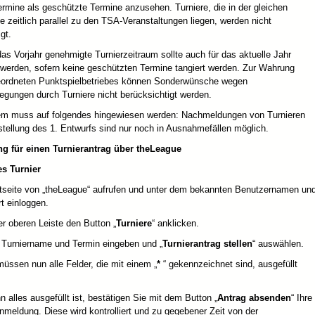
ermine als geschützte Termine anzusehen. Turniere, die in der gleichen
e zeitlich parallel zu den TSA-Veranstaltungen liegen, werden nicht
gt.
das Vorjahr genehmigte Turnierzeitraum sollte auch für das aktuelle Jahr
 werden, sofern keine geschützten Termine tangiert werden. Zur Wahrung
eordneten Punktspielbetriebes können Sonderwünsche wegen
egungen durch Turniere nicht berücksichtigt werden.
m muss auf folgendes hingewiesen werden: Nachmeldungen von Turnieren
tellung des 1. Entwurfs sind nur noch in Ausnahmefällen möglich.
ng für einen Turnierantrag über theLeague
s Turnier
tseite von „theLeague“ aufrufen und unter dem bekannten Benutzernamen un
t einloggen.
r oberen Leiste den Button „
Turniere
“ anklicken.
Turniername und Termin eingeben und „
Turnierantrag stellen
“ auswählen.
üssen nun alle Felder, die mit einem „
*
“ gekennzeichnet sind, ausgefüllt
alles ausgefüllt ist, bestätigen Sie mit dem Button „
Antrag absenden
“ Ihre
nmeldung. Diese wird kontrolliert und zu gegebener Zeit von der