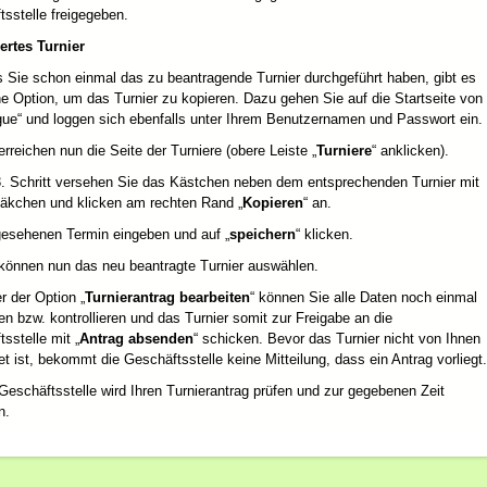
sstelle freigegeben.
ertes Turnier
 Sie schon einmal das zu beantragende Turnier durchgeführt haben, gibt es
e Option, um das Turnier zu kopieren. Dazu gehen Sie auf die Startseite von
gue“ und loggen sich ebenfalls unter Ihrem Benutzernamen und Passwort ein.
rreichen nun die Seite der Turniere (obere Leiste „
Turniere
“ anklicken).
. Schritt versehen Sie das Kästchen neben dem entsprechenden Turnier mit
äkchen und klicken am rechten Rand „
Kopieren
“ an.
esehenen Termin eingeben und auf „
speichern
“ klicken.
können nun das neu beantragte Turnier auswählen.
 der Option „
Turnierantrag bearbeiten
“ können Sie alle Daten noch einmal
en bzw. kontrollieren und das Turnier somit zur Freigabe an die
sstelle mit „
Antrag absenden
“ schicken. Bevor das Turnier nicht von Ihnen
et ist, bekommt die Geschäftsstelle keine Mitteilung, dass ein Antrag vorliegt.
eschäftsstelle wird Ihren Turnierantrag prüfen und zur gegebenen Zeit
n.