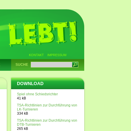
KONTAKT
IMPRESSUM
SUCHE
E
DOWNLOAD
Spiel ohne Schiedsrichter
41 kB
TSA-Richtlinien zur Durchführung von
LK-Turnieren
334 kB
TSA-Richtlinien zur Durchführung von
DTB-Turnieren
265 kB