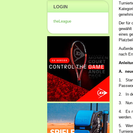
Turniert
LOGIN
Kategori
genehmi
theLeague
Der für 
gewählt
eines g
Platzbel
Außerde
nach Ers
Anleitu
A.
neue
1. Star
Passwor
2. In de
3. Nun 
4. Es m
werden.
5. Wenn 
Turniera