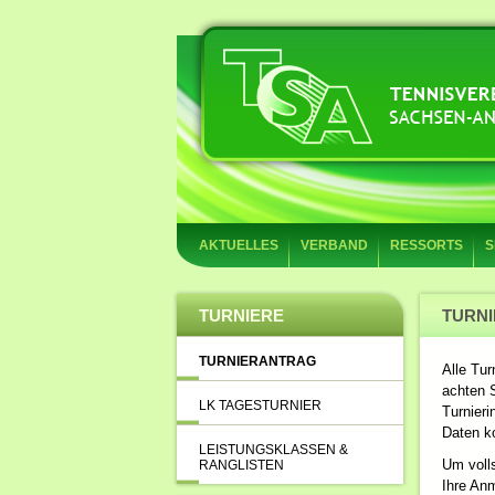
AKTUELLES
VERBAND
RESSORTS
S
TURNIERE
TURN
TURNIERANTRAG
Alle Tu
achten S
LK TAGESTURNIER
Turnieri
Daten k
LEISTUNGSKLASSEN &
Um voll
RANGLISTEN
Ihre An