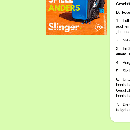
Geschäft
B.
kopi
1. Falls
auch ein
„theLea
2. Sie e
3. Im 3
einem H
4. Vorg
5. Sie 
6. Unter
bearbeit
Geschäft
bearbeit
7. Die G
freigebe