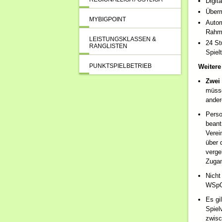
Digit
Überm
MYBIGPOINT
Autom
Rahme
LEISTUNGSKLASSEN &
24 St
RANGLISTEN
Spiel
PUNKTSPIELBETRIEB
Weitere
Zwei 
müsse
ander
Perso
beant
Verei
über 
verge
Zugan
Nicht
WSpO
Es gi
Spiel
zwisc