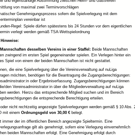
ale und eigenständige Abstimmung zwischen Heim- und Gastverein
ittlung von maximal zwei Terminvorschlägen
atischer Genehmigungsprozess sofern die Spielverlegung mit dem
nterminplan vereinbar ist
unden-Regel: Spiele dürfen spätestens bis 24 Stunden vor dem eigentlichen
termin verlegt werden gemäß TSA-Wettspielordnung
 Hinweise:
Mannschaften desselben Vereins in einer Staffel:
Beide Mannschaften
n zwingend im ersten Spiel gegeneinander spielen. Ein Verlegen hinter ein
es Spiel von einem der beiden Mannschaften ist nicht gestattet.
nen, die eine Spielverlegung über die Vereinsverwaltung auf nuLiga
ragen möchten, benötigen für die Beantragung die Zugangsberechtigungen:
nsadminstrator:in oder Ergebniserfassung. Zugangsberechtigungen können
die/den Vereinsadministrator:in über die Mitgliederverwaltung auf nuLiga
ben werden. Hierzu das entsprechende Mitglied suchen und im Bereich
gsberechtigungen die entsprechende Berechtigung erteilen.
 oder nicht rechtzeitig angezeigte Spielverlegungen werden gemäß § 10 Abs. 
 mit einem
Ordnungsgeld von 30,00 €
belegt.
lt immer der im öffentlichen Bereich angezeigte Spieltermin. Eine
verlegungsanfrage gilt als genehmigt, sofern eine Verlegung einvernehmlich
hen beiden Mannschaften erfolgt. Eine Genehmigung erfolgt durch