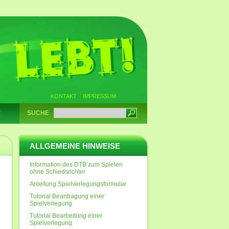
KONTAKT
IMPRESSUM
SUCHE
E
ALLGEMEINE HINWEISE
Information des DTB zum Spielen
ohne Schiedsrichter
Anleitung Spielverlegungsformular
Tutorial Beantragung einer
Spielverlegung
Tutorial Bearbeitung einer
Spielverlegung