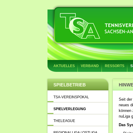
AKTUELLES
VERBAND
RESSORTS
S
SPIELBETRIEB
HINWE
TSA-VEREINSPOKAL
Seit der
neues di
SPIELVERLEGUNG
können 
nuLiga g
THELEAGUE
Das Sys
REGIONALLIGA / OSTLIGA