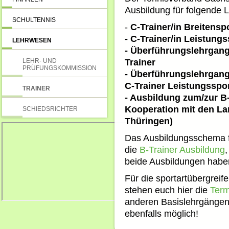
Ausbildung für folgende L
SCHULTENNIS
-
C-Trainer/in Breitensp
- C-Trainer/in Leistungs
LEHRWESEN
- Überführungslehrgan
LEHR- UND
Trainer
PRÜFUNGSKOMMISSION
- Überführungslehrgang
C-Trainer Leistungsspo
TRAINER
- Ausbildung zum/zur B-
Kooperation mit den L
SCHIEDSRICHTER
Thüringen)
Das Ausbildungsschema f
die
B-Trainer Ausbildung
beide Ausbildungen haben 
Für die sportartübergrei
stehen euch hier die
Term
anderen Basislehrgängen 
ebenfalls möglich!