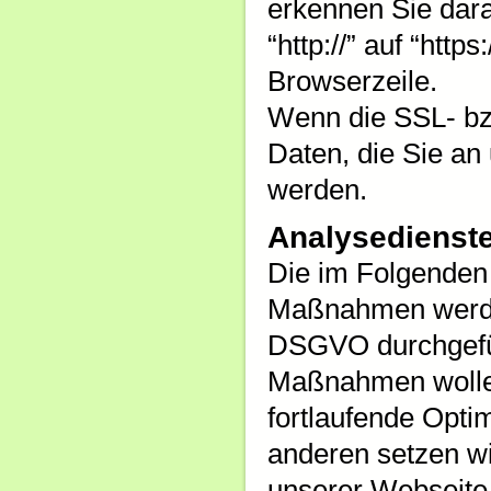
erkennen Sie dara
“http://” auf “htt
Browserzeile.
Wenn die SSL- bzw
Daten, die Sie an 
werden.
Analysedienste
Die im Folgenden 
Maßnahmen werden 
DSGVO durchgefüh
Maßnahmen wollen
fortlaufende Opti
anderen setzen w
unserer Webseite 