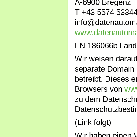
A-6900 Bregenz
T +43 5574 5334
info@datenautom
www.datenautoma
FN 186066b Lande
Wir weisen darauf
separate Domain m
betreibt. Dieses 
Browsers von
www
zu dem Datensch
Datenschutzbest
(Link folgt)
Wir haben einen V