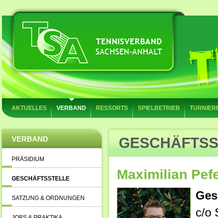
AKTUELLES
VERBAND
RESSORTS
SPIELBETRIEB
TURNIER
VERBAND
GESCHÄFTSS
PRÄSIDIUM
Maximilian Pefe
GESCHÄFTSSTELLE
Ges
SATZUNG & ORDNUNGEN
c/o
JOBS & PRAKTIKA