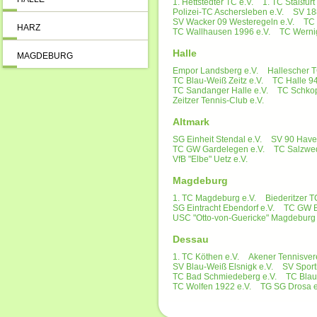
1. Hettstedter TC e.V.
1. TC Staßfurt 
Polizei-TC Aschersleben e.V.
SV 18
SV Wacker 09 Westeregeln e.V.
TC 
HARZ
TC Wallhausen 1996 e.V.
TC Werni
Halle
MAGDEBURG
Empor Landsberg e.V.
Hallescher T
TC Blau-Weiß Zeitz e.V.
TC Halle 94
TC Sandanger Halle e.V.
TC Schkop
Zeitzer Tennis-Club e.V.
Altmark
SG Einheit Stendal e.V.
SV 90 Havel
TC GW Gardelegen e.V.
TC Salzwed
VfB "Elbe" Uetz e.V.
Magdeburg
1. TC Magdeburg e.V.
Biederitzer T
SG Eintracht Ebendorf e.V.
TC GW B
USC "Otto-von-Guericke" Magdeburg 
Dessau
1. TC Köthen e.V.
Akener Tennisvere
SV Blau-Weiß Elsnigk e.V.
SV Sport
TC Bad Schmiedeberg e.V.
TC Blau
TC Wolfen 1922 e.V.
TG SG Drosa e