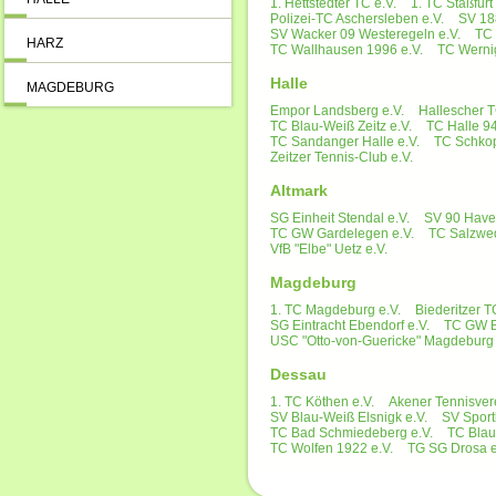
1. Hettstedter TC e.V.
1. TC Staßfurt 
Polizei-TC Aschersleben e.V.
SV 18
SV Wacker 09 Westeregeln e.V.
TC 
HARZ
TC Wallhausen 1996 e.V.
TC Werni
Halle
MAGDEBURG
Empor Landsberg e.V.
Hallescher T
TC Blau-Weiß Zeitz e.V.
TC Halle 94
TC Sandanger Halle e.V.
TC Schkop
Zeitzer Tennis-Club e.V.
Altmark
SG Einheit Stendal e.V.
SV 90 Havel
TC GW Gardelegen e.V.
TC Salzwed
VfB "Elbe" Uetz e.V.
Magdeburg
1. TC Magdeburg e.V.
Biederitzer T
SG Eintracht Ebendorf e.V.
TC GW B
USC "Otto-von-Guericke" Magdeburg 
Dessau
1. TC Köthen e.V.
Akener Tennisvere
SV Blau-Weiß Elsnigk e.V.
SV Sport
TC Bad Schmiedeberg e.V.
TC Blau
TC Wolfen 1922 e.V.
TG SG Drosa e