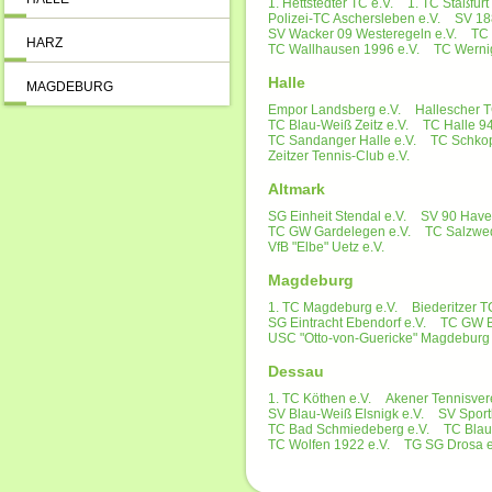
1. Hettstedter TC e.V.
1. TC Staßfurt 
Polizei-TC Aschersleben e.V.
SV 18
SV Wacker 09 Westeregeln e.V.
TC 
HARZ
TC Wallhausen 1996 e.V.
TC Werni
Halle
MAGDEBURG
Empor Landsberg e.V.
Hallescher T
TC Blau-Weiß Zeitz e.V.
TC Halle 94
TC Sandanger Halle e.V.
TC Schkop
Zeitzer Tennis-Club e.V.
Altmark
SG Einheit Stendal e.V.
SV 90 Havel
TC GW Gardelegen e.V.
TC Salzwed
VfB "Elbe" Uetz e.V.
Magdeburg
1. TC Magdeburg e.V.
Biederitzer T
SG Eintracht Ebendorf e.V.
TC GW B
USC "Otto-von-Guericke" Magdeburg 
Dessau
1. TC Köthen e.V.
Akener Tennisvere
SV Blau-Weiß Elsnigk e.V.
SV Sport
TC Bad Schmiedeberg e.V.
TC Blau
TC Wolfen 1922 e.V.
TG SG Drosa e