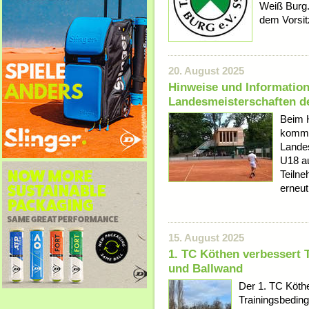
Weiß Burg.
dem Vorsit
20. August 2025
Hinweise und Information
Landesmeisterschaften d
Beim 
komme
Lande
U18 a
Teilne
erneut
15. August 2025
1. TC Köthen verbessert 
und Ballwand
Der 1. TC Köth
Trainingsbeding