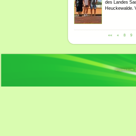
des Landes Sac
Heuckewalde. Vo
««
«
8
9
Impressum