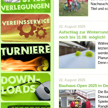
Nachwuchss
Titel und s
22. August 2025
Aufschlag zur Winterrun
noch bis 31.08. möglich!
Währen
letzte
werden
Planun
Denn w
22. August 2025
Bauhaus-Open 2025 in De
Die B
Dessau
Spiele
Rangli