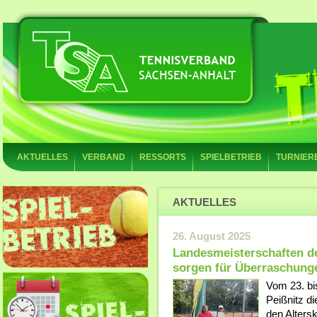
AKTUELLES
VERBAND
RESSORTS
SPIELBETRIEB
TURNIER
AKTUELLES
26. August 2025
Landesmeisterschaften d
sorgen für Überraschung
Vom 23. bi
Peißnitz d
den Alters