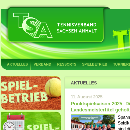
AKTUELLES
VERBAND
RESSORTS
SPIELBETRIEB
TURNIER
AKTUELLES
11. August 2025
Punktspielsaison 2025: 
Landesmeistertitel geholt
Spannu
Spiel
sind d