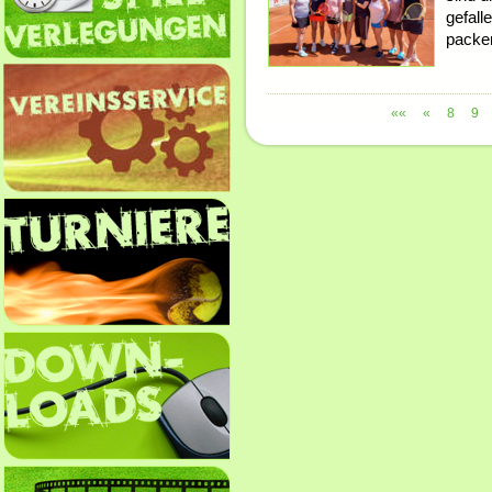
gefall
packe
««
«
8
9