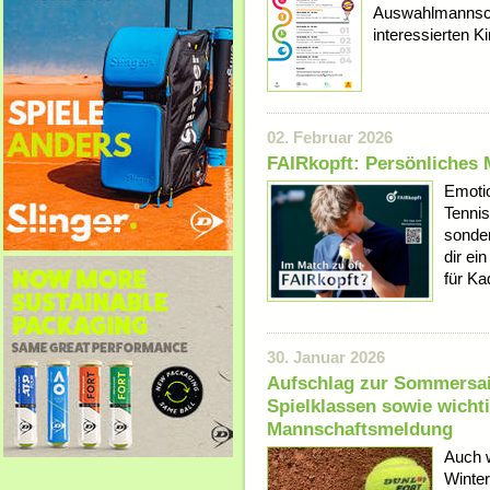
Auswahlmannscha
interessierten K
02. Februar 2026
FAIRkopft: Persönliches M
Emotio
Tennis
sonder
dir ei
für Kad
30. Januar 2026
Aufschlag zur Sommersai
Spielklassen sowie wicht
Mannschaftsmeldung
Auch w
Winter