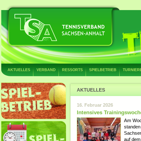
AKTUELLES
VERBAND
RESSORTS
SPIELBETRIEB
TURNIER
AKTUELLES
16. Februar 2026
Intensives Trainingswoc
Am Woch
standen
Sachsen
auf dem