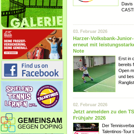
Davis
CASTEL
03. Februar 2026
Harzer-Volksbank-Junior
erneut mit leistungsstar
Note
Erst in
bereits
Open mi
und bes
Ranglis
02. Februar 2026
Jetzt anmelden zu den T
Frühjahr 2026
Der Tennisverba
Talentinos-Tour t