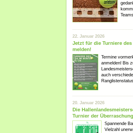
gedank
kommen
Teams 
22. Januar 2026
Jetzt für die Turniere de
melden!
Termine vormerk
anmelden! Bis z
Landesmeistersc
auch verschied
Ranglistenstatus
20. Januar 2026
Die Hallenlandesmeister
Turnier der Überraschun
Spannende Bal
Vielzahl unerw