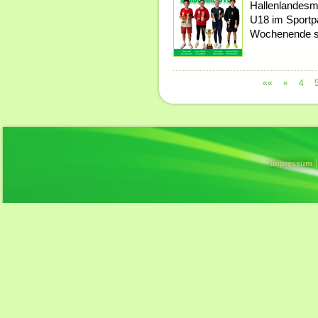
Hallenlandesm
U18 im Sportp
Wochenende s
««
«
4
Impressum