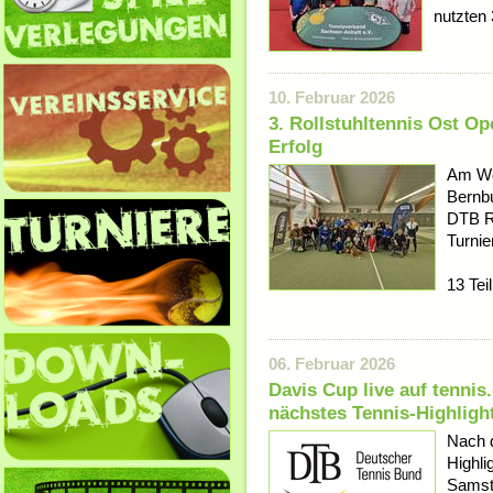
nutzten 
10. Februar 2026
3. Rollstuhltennis Ost Op
Erfolg
Am Wo
Bernbu
DTB Ro
Turnie
13 Tei
06. Februar 2026
Davis Cup live auf tenni
nächstes Tennis-Highligh
Nach d
Highli
Samsta