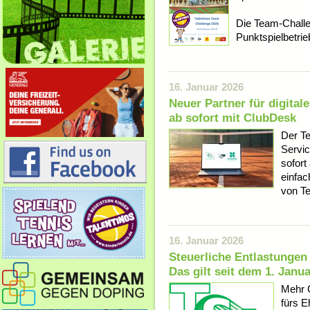
Die Team-Challe
Punktspielbetrieb
16. Januar 2026
Neuer Partner für digital
ab sofort mit ClubDesk
Der T
Servic
sofort
einfac
von Te
16. Januar 2026
Steuerliche Entlastungen
Das gilt seit dem 1. Janu
Mehr G
fürs E