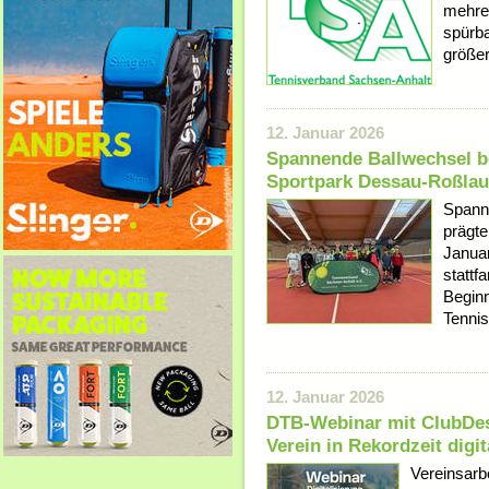
mehrer
spürba
größer
12. Januar 2026
Spannende Ballwechsel b
Sportpark Dessau-Roßlau
Spann
prägte
Janua
stattf
Beginn
Tennis
12. Januar 2026
DTB-Webinar mit ClubDes
Verein in Rekordzeit digit
Vereinsarb