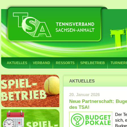
AKTUELLES
VERBAND
RESSORTS
SPIELBETRIEB
TURNIER
AKTUELLES
20. Januar 2026
Neue Partnerschaft: Buget
des TSA!
Der Te
sich, 
Budget