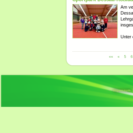
Am ve
Dessa
Lehrga
insges
Unter 
««
«
5
6
Impressum