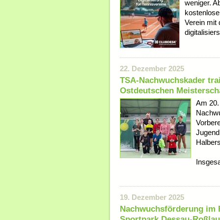
weniger. A
kostenlose
Verein mit
digitalisier
22. Dezember 2025
TSA-Nachwuchskader train
Ostdeutschen Meistersch
Am 20. 
Nachwu
Vorbere
Jugend
Halbers
Insgesa
19. Dezember 2025
Nachwuchsförderung im F
Sportpark Dessau-Roßlau