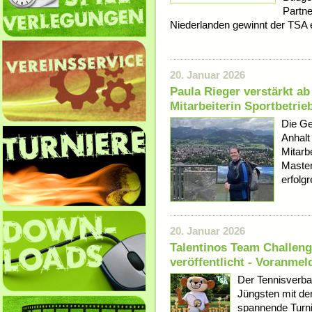
Partn
Niederlanden gewinnt der TSA e
20. Januar 2026
Paula Rieger verstärkt ab 
Mitarbeiterin Sportbetrie
Die Ge
Anhalt
Mitarbe
Master
erfolg
20. Januar 2026
Talentinos Team Challeng
veröffentlicht - Voranmel
Der Tennisverba
Jüngsten mit de
spannende Turni