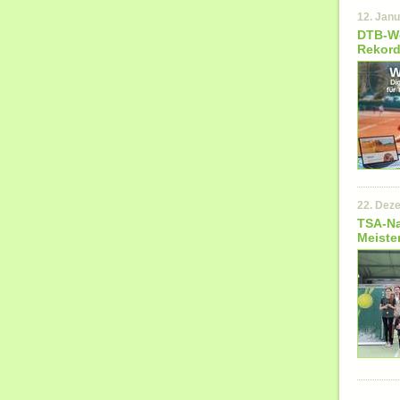
12. Jan
DTB-We
Rekordz
22. Dez
TSA-Na
Meiste