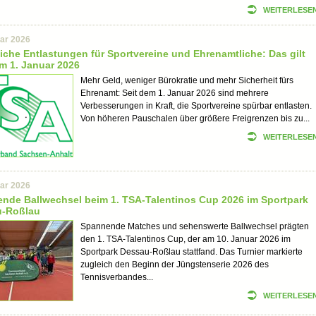
WEITERLESE
uar 2026
liche Entlastungen für Sportvereine und Ehrenamtliche: Das gilt
em 1. Januar 2026
Mehr Geld, weniger Bürokratie und mehr Sicherheit fürs
Ehrenamt: Seit dem 1. Januar 2026 sind mehrere
Verbesserungen in Kraft, die Sportvereine spürbar entlasten.
Von höheren Pauschalen über größere Freigrenzen bis zu...
WEITERLESE
uar 2026
nde Ballwechsel beim 1. TSA-Talentinos Cup 2026 im Sportpark
u-Roßlau
Spannende Matches und sehenswerte Ballwechsel prägten
den 1. TSA-Talentinos Cup, der am 10. Januar 2026 im
Sportpark Dessau-Roßlau stattfand. Das Turnier markierte
zugleich den Beginn der Jüngstenserie 2026 des
Tennisverbandes...
WEITERLESE