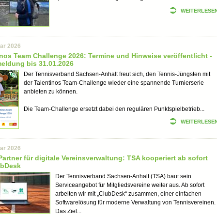
WEITERLESE
uar 2026
inos Team Challenge 2026: Termine und Hinweise veröffentlicht -
eldung bis 31.01.2026
Der Tennisverband Sachsen-Anhalt freut sich, den Tennis-Jüngsten mit
der Talentinos Team-Challenge wieder eine spannende Turnierserie
anbieten zu können.
Die Team-Challenge ersetzt dabei den regulären Punktspielbetrieb...
WEITERLESE
uar 2026
artner für digitale Vereinsverwaltung: TSA kooperiert ab sofort
ubDesk
Der Tennisverband Sachsen-Anhalt (TSA) baut sein
Serviceangebot für Mitgliedsvereine weiter aus. Ab sofort
arbeiten wir mit „ClubDesk“ zusammen, einer einfachen
Softwarelösung für moderne Verwaltung von Tennisvereinen.
Das Ziel...