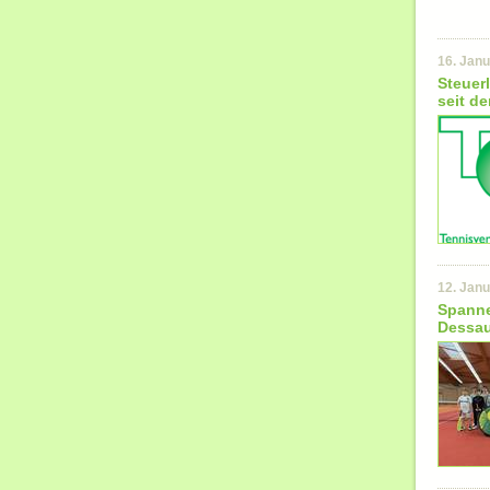
16. Jan
Steuer
seit d
12. Jan
Spanne
Dessa