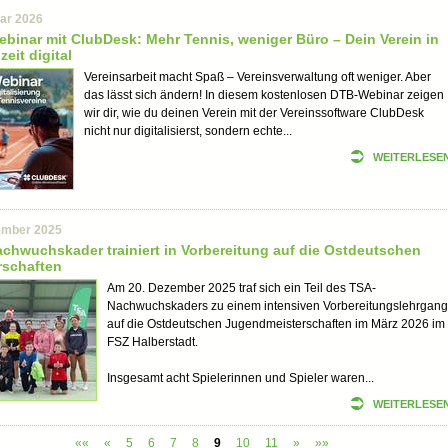
uar 2026
binar mit ClubDesk: Mehr Tennis, weniger Büro – Dein Verein in
eit digital
Vereinsarbeit macht Spaß – Vereinsverwaltung oft weniger. Aber
das lässt sich ändern! In diesem kostenlosen DTB-Webinar zeigen
wir dir, wie du deinen Verein mit der Vereinssoftware ClubDesk
nicht nur digitalisierst, sondern echte...
WEITERLESE
ember 2025
chwuchskader trainiert in Vorbereitung auf die Ostdeutschen
rschaften
Am 20. Dezember 2025 traf sich ein Teil des TSA-
Nachwuchskaders zu einem intensiven Vorbereitungslehrgang
auf die Ostdeutschen Jugendmeisterschaften im März 2026 im
FSZ Halberstadt.
Insgesamt acht Spielerinnen und Spieler waren...
WEITERLESE
««
«
5
6
7
8
9
10
11
»
»»