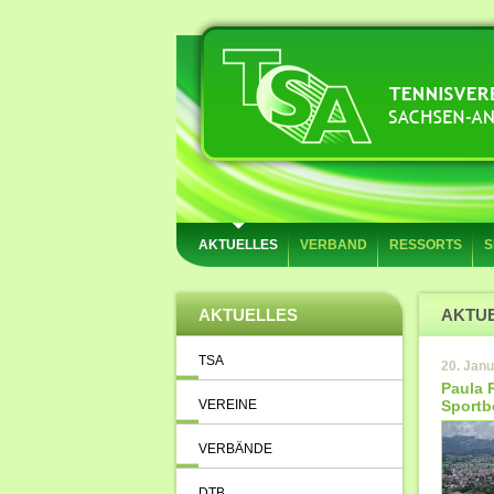
AKTUELLES
VERBAND
RESSORTS
S
AKTUELLES
AKTU
TSA
20. Jan
Paula R
VEREINE
Sportb
VERBÄNDE
DTB