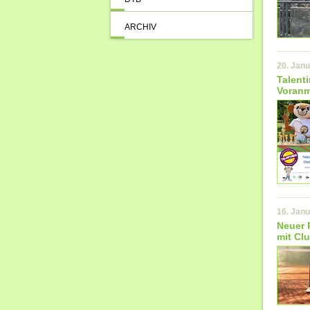
ARCHIV
20. Jan
Talent
Voranm
16. Jan
Neuer P
mit Cl