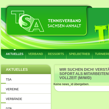
AKTUELLES
VERBAND
RESSORTS
SPIELBETRIEB
TURNIER
AKTUELLES
WIR SUCHEN DICH! VERST
SOFORT ALS MITARBEITEN
VOLLZEIT (M/W/D)
TSA
Keine news_id übergeben.
VEREINE
VERBÄNDE
DTB