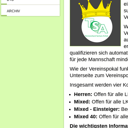
e
s
ARCHIV
V
W
V
a
e
qualifizieren sich automa
für jede Mannschaft minde
Wie der Vereinspokal funkt
Unterseite zum Vereinspo
Insgesamt werden vier K
Herren:
Offen für alle L
Mixed:
Offen für alle LK
Mixed - Einsteiger:
Beg
Mixed 40:
Offen für all
Die wichtigsten Informa