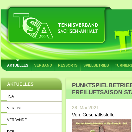
AKTUELLES
VERBAND
RESSORTS
SPIELBETRIEB
TURNIER
AKTUELLES
PUNKTSPIELBETRIEB
FREILUFTSAISON STA
TSA
28. Mai 2021
VEREINE
Von: Geschäftsstelle
VERBÄNDE
DTB