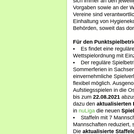
sich immer an den jeweil
Vorgaben sowie an der W
Vereine sind verantwortli
Einhaltung von Hygienek
Behörden, soweit das dort
Für den Punktspielbetri
• Es findet eine regulär
Wettspielordnung mit Einz
• Der reguläre Spielbetr
Sommerferien in Sachsen-
einvernehmliche Spielve
flexibel möglich. Ausgen
Aufstiegsspielen in die O
bis zum
22.08.2021
abzus
dazu den
aktualisierte
in
nuLiga
die neuen
Spie
• Staffeln mit 7 Mannsc
Mannschaften reduziert, s
Die
aktualisierte Staffel