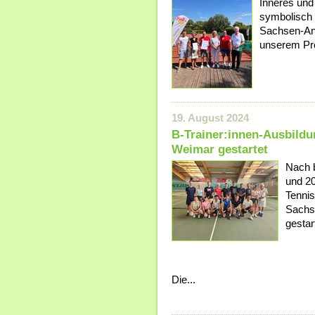
Inneres und
symbolisch
Sachsen-Anha
unserem Proj
19. August 2024
B-Trainer:innen-Ausbildu
Weimar gestartet
Nach b
und 20
Tenni
Sachse
gestar
Die...