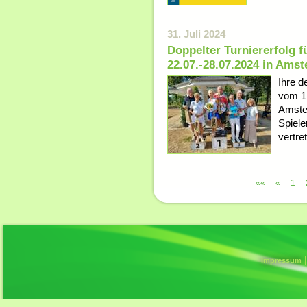
31. Juli 2024
Doppelter Turniererfolg 
22.07.-28.07.2024 in Ams
Ihre d
vom 1
Amster
Spiel
vertre
««
«
1
Impressum