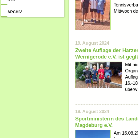
Tennisverb
Mittwoch d
ARCHIV
19. August 2024
Zweite Auflage der Harze
Wernigerode e.V. ist gegl
Mit ni
Organi
Aufla
16.-1
überwi
19. August 2024
Sportministerin des Land
Magdeburg e.V.
Am 16.08.20