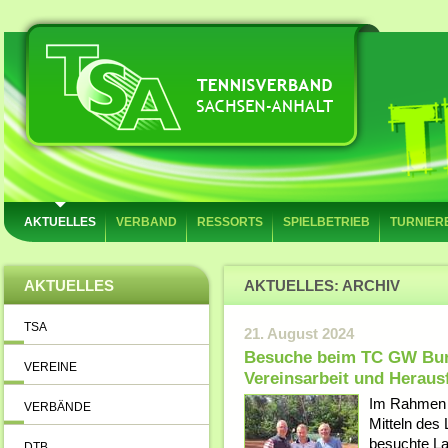
AKTUELLES
VERBAND
RESSORTS
SPIELBETRIEB
TURNIER
AKTUELLES
AKTUELLES: ARCHIV
TSA
21. August 2024
Besuche beim TC GW Burg
VEREINE
Vereinsarbeit und Herau
Im Rahmen d
VERBÄNDE
Mitteln des
besuchte La
DTB