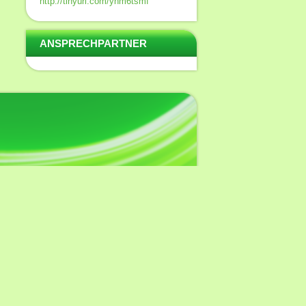
http://tinyurl.com/ynm6tsmf
ANSPRECHPARTNER