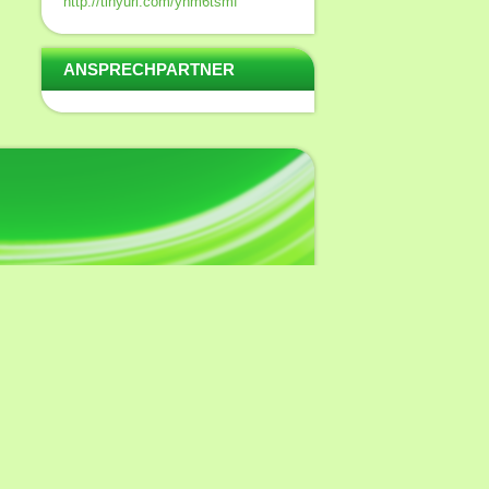
http://tinyurl.com/ynm6tsmf
ANSPRECHPARTNER