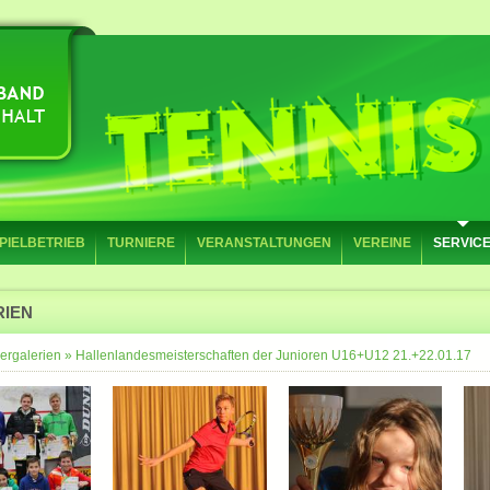
PIELBETRIEB
TURNIERE
VERANSTALTUNGEN
VEREINE
SERVIC
RIEN
ergalerien
»
Hallenlandesmeisterschaften der Junioren U16+U12 21.+22.01.17