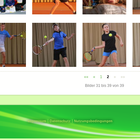
««
«
1
2
»
»»
Bilder
31
bis
39
von
39
Impressum
Datenschutz
Nutzungsbedingungen